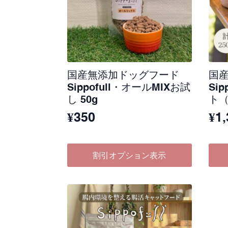
国産無添加ドッグフード
国
Sippofull・オールMIXお試
Si
し 50g
ト（
¥
350
¥
1
元
現
の
在
価
の
割引オプション表示
格
価
は
格
¥1,
は
で
¥1,