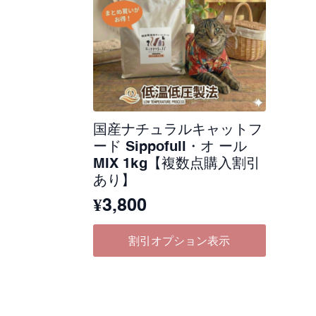
し
で
た
す
国産ナチュラルキャットフ
ード Sippofull・オ ール
MIX 1kg【複数点購入割引
あり】
¥
3,800
割引オプション表示