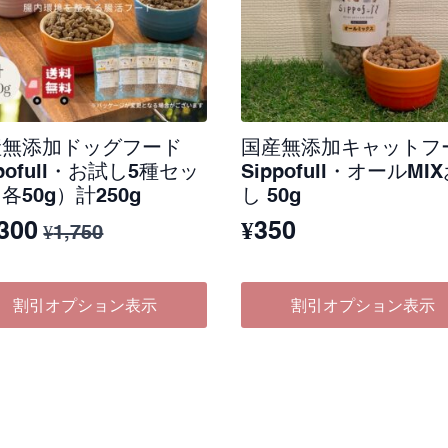
産無添加ドッグフード
国産無添加キャットフ
ppofull・お試し5種セッ
Sippofull・オールMI
各50g）計250g
し 50g
,300
¥
350
¥
1,750
割引オプション表示
割引オプション表示
750
300