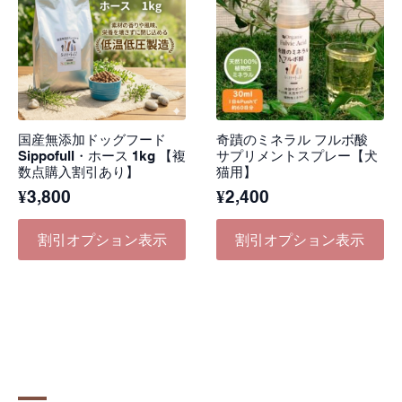
国産無添加ドッグフード
奇蹟のミネラル フルボ酸
Sippofull・ホース 1kg 【複
サプリメントスプレー【犬
数点購入割引あり】
猫用】
¥
3,800
¥
2,400
割引オプション表示
割引オプション表示