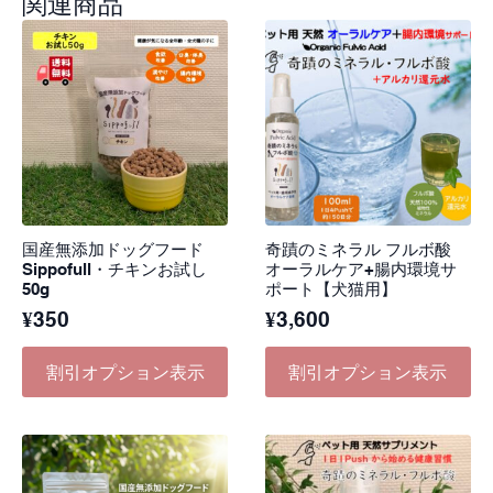
関連商品
国産無添加ドッグフード
奇蹟のミネラル フルボ酸
Sippofull・チキンお試し
オーラルケア+腸内環境サ
50g
ポート【犬猫用】
¥
350
¥
3,600
割引オプション表示
割引オプション表示