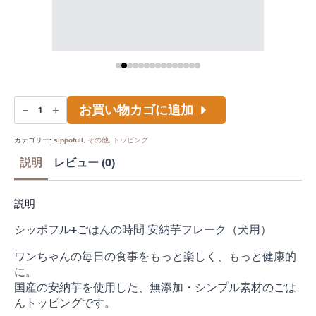
【国
産
お買い物カゴに追加
無
添
加】
カテゴリー:
sippofull
,
その他
,
トッピング
安
納
芋
説明
レビュー (0)
フ
レ
ー
ク
犬
説明
用
ト
ッ
シッポフル+ごはんの時間 安納芋フレーク（犬用）
ピ
ン
グ
ワンちゃんの毎日の食事をもっと楽しく、もっと健康的
シ
ッ
に。
ポ
フ
国産の安納芋を使用した、無添加・シンプル素材のごは
ル
んトッピングです。
ご
は