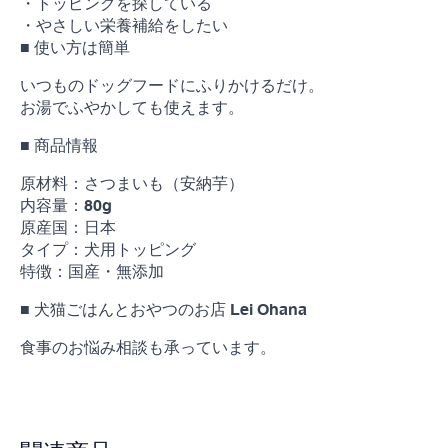
個
・トッピングを探している
・やさしい栄養補給をしたい
■ 使い方は簡単
いつものドッグフードにふりかけるだけ。
お湯でふやかしても使えます。
■ 商品情報
原材料：さつまいも（安納芋）
内容量：80g
原産国：日本
タイプ：犬用トッピング
特徴：国産・無添加
■ 犬猫ごはんとおやつのお店 Lei Ohana
食事のお悩み相談も承っています。