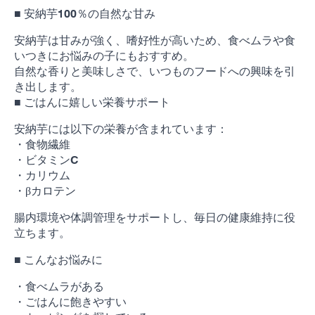
ん
の
■ 安納芋100％の自然な甘み
時
間
｜
安納芋は甘みが強く、嗜好性が高いため、食べムラや食
さ
つ
いつきにお悩みの子にもおすすめ。
ま
自然な香りと美味しさで、いつものフードへの興味を引
い
も
き出します。
100％
食
■ ごはんに嬉しい栄養サポート
べ
ム
ラ
安納芋には以下の栄養が含まれています：
対
策
・食物繊維
腸
内
・ビタミンC
環
境
・カリウム
サ
ポ
・βカロテン
ー
ト
栄
腸内環境や体調管理をサポートし、毎日の健康維持に役
養
補
立ちます。
給
ご
は
■ こんなお悩みに
ん
ト
ッ
・食べムラがある
ピ
ン
・ごはんに飽きやすい
グ