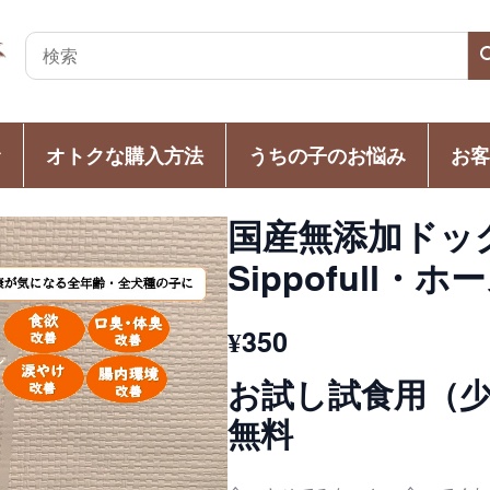
オトクな購入方法
うちの子のお悩み
お客
国産無添加ドッ
Sippofull・ホ
¥
350
お試し試食用（
無料