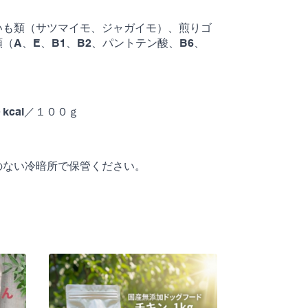
いも類（サツマイモ、ジャガイモ）、煎りゴ
A、E、B1、B2、パントテン酸、B6、
cal／１００ｇ
のない冷暗所で保管ください。