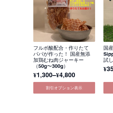
フルボ酸配合・作りたて
国
パパが作った！ 国産無添
Si
加鶏むね肉ジャーキー
試し
（50g〜300g）
¥
3
¥
1,300
–
¥
4,800
価
こ
格
割引オプション表示
の
帯:
商
¥1,300
品
に
–
は