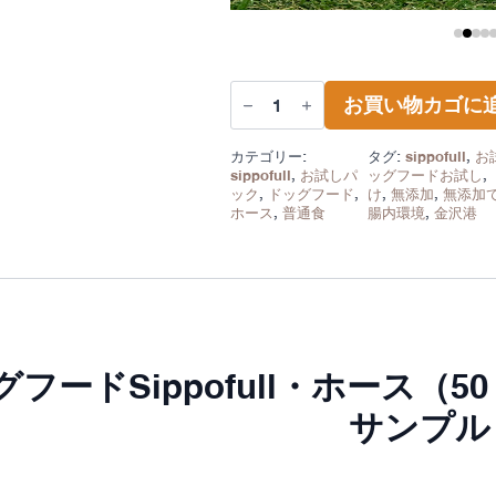
国
お買い物カゴに
産
無
添
カテゴリー:
タグ:
sippofull
,
お
加
ド
sippofull
,
お試しパ
ッグフードお試し
,
ッ
ック
,
ドッグフード
,
け
,
無添加
,
無添加
グ
ホース
,
普通食
腸内環境
,
金沢港
フ
ー
ド
Sippofull・
ホ
ー
ス
お
試
フードSippofull・ホース（
し
50g
サンプル
個