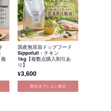
ド
国産無添加ドッグフード
は
Sippofull・チキン
【複
1kg【複数点購入割引あ
り】
¥
3,600
割引オプション表示