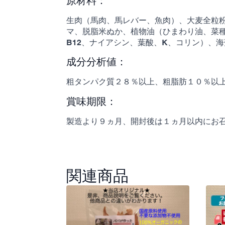
原材料：
生肉（馬肉、馬レバー、魚肉）、大麦全粒
マ、脱脂米ぬか、植物油（ひまわり油、菜種
B12、ナイアシン、葉酸、K、コリン）、
成分分析値：
粗タンパク質２８％以上、粗脂肪１０％以上
賞味期限：
製造より９ヵ月、開封後は１ヵ月以内にお
関連商品