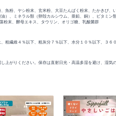
粉、魚粉、ヤシ粉末、玄米粉、大豆たんぱく粉末、たかきび、
油）、ミネラル類（卵殻カルシウム、亜鉛、銅）、ビタミン類（
海藻粉末、酵母エキス、タウリン、オリゴ糖、乳酸菌群
、粗繊維４％以下、粗灰分７％以下、水分１０％以下、３６０k
召し上がりください。保存は直射日光・高温多湿を避け、湿気