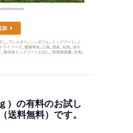
追加
試し
,
アレルギー
,
シッポフル
,
ドッグフード
,
ド
ドライフード
,
健康寿命
,
口臭
,
国産
,
旬魚
,
涙や
て
,
無添加ドッグフードお試し
,
獣医師推薦
,
生肉
,
50ｇ）の有料のお試し
（送料無料）です。